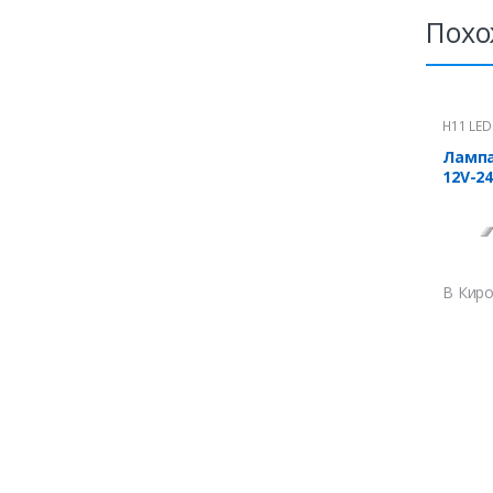
Похо
H11 LED
Лампа
12V-2
В Киро