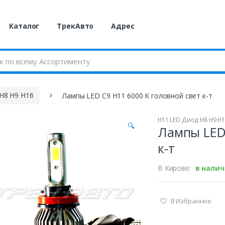
Каталог
ТрекАвто
Адрес
H8 H9 H16
Лампы LED C9 H11 6000 K головной свет к-т
H11 LED Диод H8 H9 H
🔍
Лампы LED 
к-т
В Кирове:
в нали
В Избранное