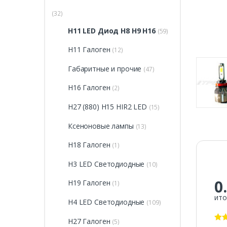
(32)
H11 LED Диод H8 H9 H16
(59)
H11 Галоген
(12)
Габаритные и прочие
(47)
H16 Галоген
(2)
H27 (880) H15 HIR2 LED
(15)
Ксеноновые лампы
(13)
H18 Галоген
(1)
H3 LED Светодиодные
(10)
0
H19 Галоген
(1)
ито
H4 LED Светодиодные
(109)
H27 Галоген
(5)