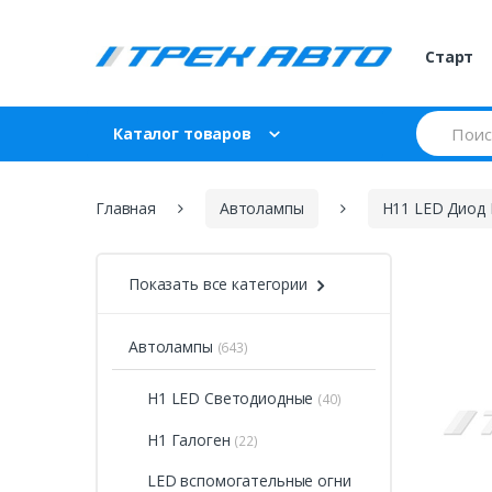
Skip to navigation
Skip to content
Старт
S
Каталог товаров
e
a
r
c
Главная
Автолампы
H11 LED Диод 
h
f
o
r
Показать все категории
:
Автолампы
(643)
H1 LED Светодиодные
(40)
H1 Галоген
(22)
LED вспомогательные огни