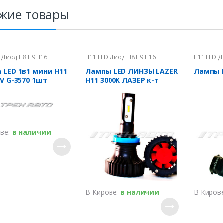
жие товары
 Диод H8 H9 H16
H11 LED Диод H8 H9 H16
H11 LED Д
 LED 1в1 мини H11
Лампы LED ЛИНЗЫ LAZER
Лампы L
4V G-3570 1шт
H11 3000K ЛАЗЕР к-т
ве:
в наличии
В Кирове:
в наличии
В Кирове