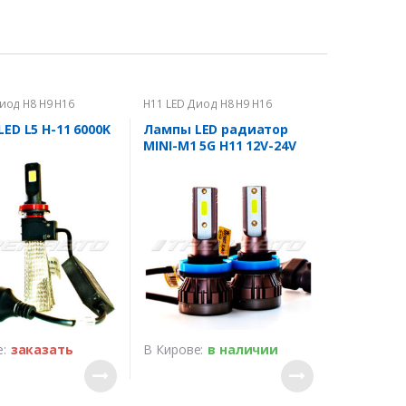
иод H8 H9 H16
H11 LED Диод H8 H9 H16
ED L5 H-11 6000K
Лампы LED радиатор
MINI-M1 5G H11 12V-24V
без куллера
:
заказать
В Кирове:
в наличии