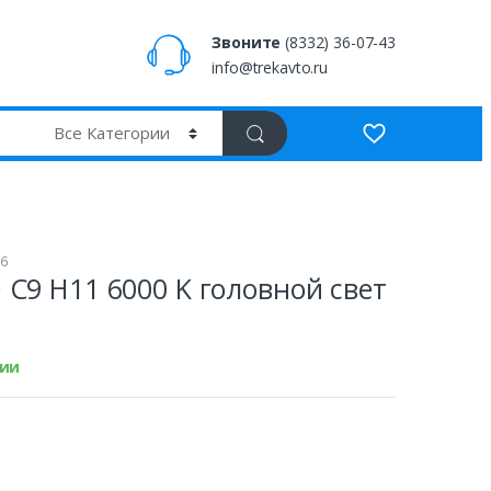
Звоните
(8332) 36-07-43
info@trekavto.ru
16
C9 H11 6000 K головной свет
чии