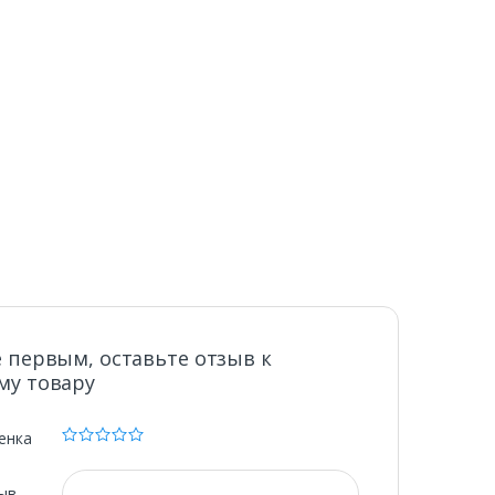
 первым, оставьте отзыв к
му товару
енка
ыв