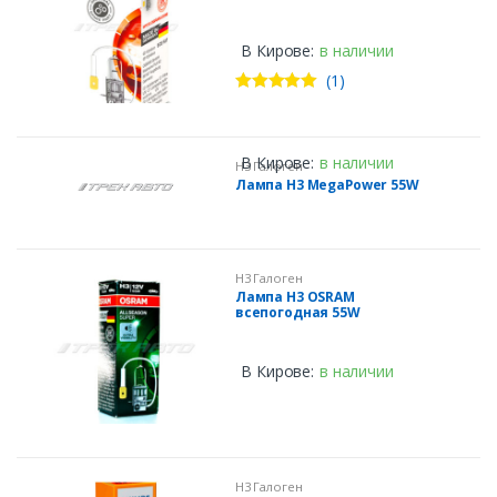
В Кирове:
в наличии
(1)
Оценка
5.00
из 5
В Кирове:
в наличии
H3 Галоген
Лампа H3 MegaPower 55W
H3 Галоген
Лампа H3 OSRAM
всепогодная 55W
В Кирове:
в наличии
H3 Галоген