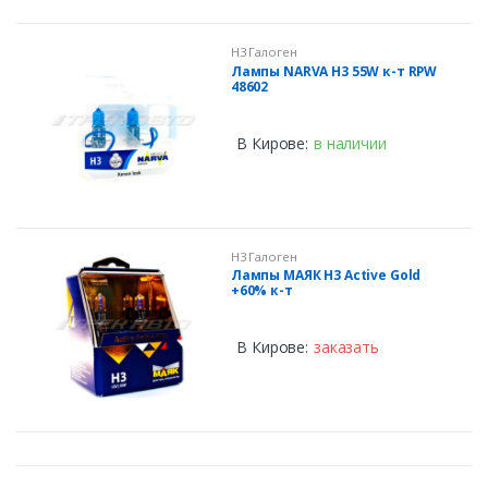
H3 Галоген
Лампы NARVA H3 55W к-т RPW
48602
В Кирове:
в наличии
H3 Галоген
Лампы МАЯК H3 Active Gold
+60% к-т
В Кирове:
заказать