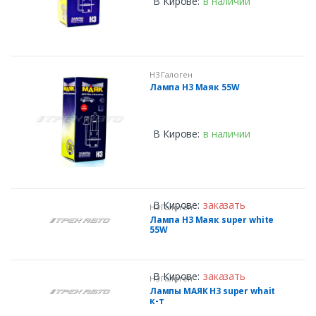
В Кирове:
в наличии
H3 Галоген
Лампа H3 Маяк 55W
В Кирове:
в наличии
В Кирове:
заказать
H3 Галоген
Лампа H3 Маяк super white
55W
В Кирове:
заказать
H3 Галоген
Лампы МАЯК H3 super whait
к-т